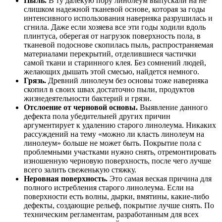
Пыль.
В ту далекую пору линолеум выпускали на не
слишком надежной тканевой основе, которая за годы
интенсивного использования наверняка разрушилась и
сгнила. Даже если хозяева все эти годы ходили вдоль
плинтуса, оберегая от нагрузок поверхность пола, в
тканевой подоснове скопилась пыль, распространяемая
материалами перекрытий, отделившиеся частички
самой ткани и старинного клея. Без сомнений людей,
желающих дышать этой смесью, найдется немного.
Грязь.
Древний линолеум без основы тоже наверняка
скопил в своих швах достаточно пыли, продуктов
жизнедеятельности бактерий и грязи.
Отслоение от черновой основы.
Выявление данного
дефекта пола убедительней других причин
аргументирует к удалению старого линолеума. Никаких
рассуждений на тему «можно ли класть линолеум на
линолеум» больше не может быть. Покрытие пола с
проблемными участками нужно снять, отремонтировать
изношенную черновую поверхность, после чего лучше
всего залить свеженькую стяжку.
Неровная поверхность.
Это самая веская причина для
полного истребления старого линолеума. Если на
поверхности есть волны, дырки, вмятины, какие-либо
дефекты, создающие рельеф, покрытие лучше снять. По
техническим регламентам, разработанным для всех