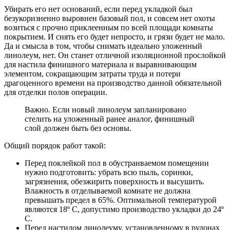
Убирать его нет оснований, если перед укладкой был
безукоризненно выровнен базовый пол, и совсем нет охоты
возиться с прочно приклеенным по всей площади комнаты
покрытием. И снять его будет непросто, и грязи будет не мало.
Да и смысла в том, чтобы снимать идеально уложенный
линолеум, нет. Он станет отличной изоляционной прослойкой
для настила финишного материала и выравнивающим
элементом, сокращающим затраты труда и потери
драгоценного времени на производство данной обязательной
для отделки полов операции.
Важно. Если новый линолеум запланировано
стелить на уложенный ранее аналог, финишный
слой должен быть без основы.
Общий порядок работ такой:
Перед поклейкой пол в обустраиваемом помещении
нужно подготовить: убрать всю пыль, соринки,
загрязнения, обезжирить поверхность и высушить.
Влажность в отделываемой комнате не должна
превышать предел в 65%. Оптимальной температурой
являются 18º С, допустимо производство укладки до 24º
С.
Перед настилом линолеуму, установленному в рулонах