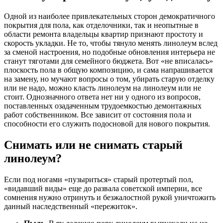
Одной из наиболее привлекательных сторон демократичного
покрытия для пола, как отделочники, так и неопытные в
области ремонта владельцы квартир признают простоту и
скорость укладки. Не то, чтобы тянуло менять линолеум вслед
за сменой настроения, но подобные обновления интерьера не
станут тяготами для семейного бюджета. Вот «не вписалась»
плоскость пола в общую композицию, и сама напрашивается
на замену, но мучают вопросы о том, убирать старую отделку
или не надо, можно класть линолеум на линолеум или не
стоит. Однозначного ответа нет ни у одного из вопросов,
поставленных озадаченным трудоемкостью демонтажных
работ собственником. Все зависит от состояния пола и
способности его служить подосновой для нового покрытия.
Снимать или не снимать старый
линолеум?
Если под ногами «пузыриться» старый протертый пол,
«видавший виды» еще до развала советской империи, все
сомнения нужно отринуть и безжалостной рукой уничтожить
данный наследственный «пережиток».