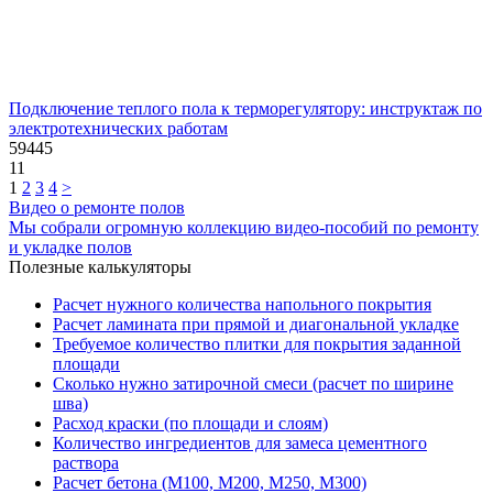
Подключение теплого пола к терморегулятору: инструктаж по
электротехнических работам
59445
11
1
2
3
4
>
Видео о ремонте полов
Мы собрали огромную коллекцию видео-пособий по ремонту
и укладке полов
Полезные калькуляторы
Расчет нужного количества напольного покрытия
Расчет ламината при прямой и диагональной укладке
Требуемое количество плитки для покрытия заданной
площади
Сколько нужно затирочной смеси (расчет по ширине
шва)
Расход краски (по площади и слоям)
Количество ингредиентов для замеса цементного
раствора
Расчет бетона (М100, М200, М250, М300)