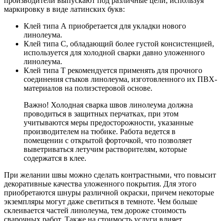
производители выпускают под различные цели, используя
маркировку в виде латинских букв:
Клей типа А приобретается для укладки нового
линолеума.
Клей типа С, обладающий более густой консистенцией,
используется для холодной сварки давно уложенного
линолеума.
Клей типа Т рекомендуется применять для прочного
соединения стыков линолеума, изготовленного их ПВХ-
материалов на полиэстеровой основе.
Важно! Холодная сварка швов линолеума должна
проводиться в защитных перчатках, при этом
учитываются меры предосторожности, указанные
производителем на тюбике. Работа ведется в
помещении с открытой форточкой, что позволяет
выветриваться летучим растворителям, которые
содержатся в клее.
При желании швы можно сделать контрастными, что повысит
декоративные качества уложенного покрытия. Для этого
приобретаются шнуры различной окраски, причем некоторые
экземпляры могут даже светиться в темноте. Чем больше
склеивается частей линолеума, тем дороже стоимость
сварочных работ. Также на стоимость услуги влияет