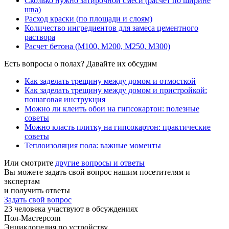
Сколько нужно затирочной смеси (расчет по ширине
шва)
Расход краски (по площади и слоям)
Количество ингредиентов для замеса цементного
раствора
Расчет бетона (М100, М200, М250, М300)
Есть вопросы о полах? Давайте их обсудим
Как заделать трещину между домом и отмосткой
Как заделать трещину между домом и пристройкой:
пошаговая инструкция
Можно ли клеить обои на гипсокартон: полезные
советы
Можно класть плитку на гипсокартон: практические
советы
Теплоизоляция пола: важные моменты
Или смотрите
другие вопросы и ответы
Вы можете задать свой вопрос нашим посетителям и
экспертам
и получить ответы
Задать свой вопрос
23
человека участвуют в обсуждениях
Пол-Мастер
com
Энциклопедия по устройству