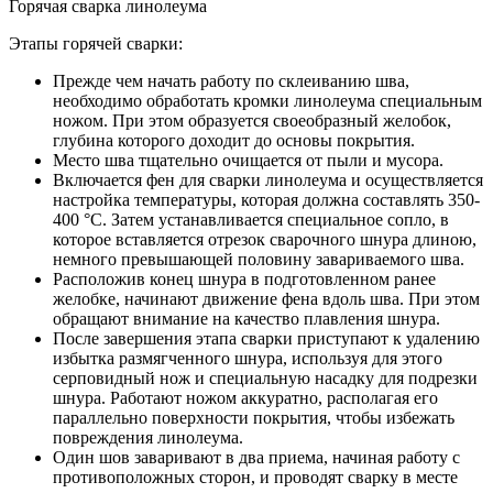
Горячая сварка линолеума
Этапы горячей сварки:
Прежде чем начать работу по склеиванию шва,
необходимо обработать кромки линолеума специальным
ножом. При этом образуется своеобразный желобок,
глубина которого доходит до основы покрытия.
Место шва тщательно очищается от пыли и мусора.
Включается фен для сварки линолеума и осуществляется
настройка температуры, которая должна составлять 350-
400 °С. Затем устанавливается специальное сопло, в
которое вставляется отрезок сварочного шнура длиною,
немного превышающей половину завариваемого шва.
Расположив конец шнура в подготовленном ранее
желобке, начинают движение фена вдоль шва. При этом
обращают внимание на качество плавления шнура.
После завершения этапа сварки приступают к удалению
избытка размягченного шнура, используя для этого
серповидный нож и специальную насадку для подрезки
шнура. Работают ножом аккуратно, располагая его
параллельно поверхности покрытия, чтобы избежать
повреждения линолеума.
Один шов заваривают в два приема, начиная работу с
противоположных сторон, и проводят сварку в месте