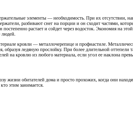
держательные элементы — необходимость. При их отсутствии, н
держатели, разбивают снег на порции и он сходит частями, кото
н постепенно растает и сойдет через водосток. Экономия на эт
 людей.
материале кровли — металлочерепице и профнастиле. Металлич
я, образуя ледяную прослойку. При более длительной оттепели та
ей на кровлю из любого материала, если угол ее наклона превы
зу жизни обитателей дома и просто прохожих, когда они находя
 кто этим занимается.