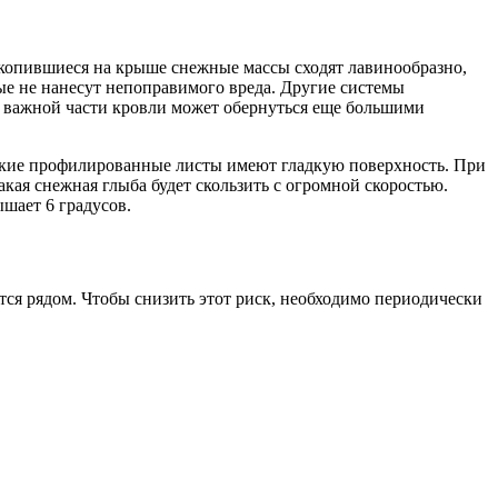
акопившиеся на крыше снежные массы сходят лавинообразно,
рые не нанесут непоправимого вреда. Другие системы
ой важной части кровли может обернуться еще большими
еские профилированные листы имеют гладкую поверхность. При
кая снежная глыба будет скользить с огромной скоростью.
шает 6 градусов.
тся рядом. Чтобы снизить этот риск, необходимо периодически