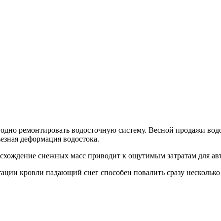
годно ремонтировать водосточную систему. Весной продажи водо
ьезная деформация водостока.
 схождение снежных масс приводит к ощутимым затратам для ав
ктации кровли падающий снег способен повалить сразу нескольк