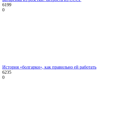
6199
0
История «болгарки», как правильно ей работать
6235
0