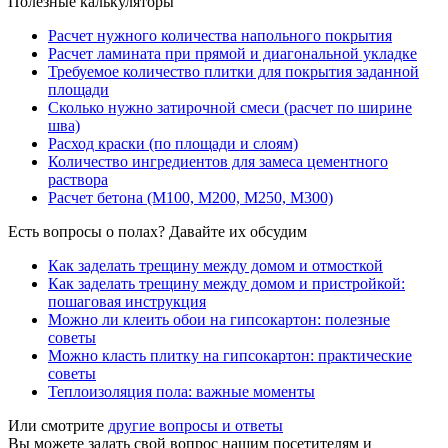
Полезные калькуляторы
Расчет нужного количества напольного покрытия
Расчет ламината при прямой и диагональной укладке
Требуемое количество плитки для покрытия заданной
площади
Сколько нужно затирочной смеси (расчет по ширине
шва)
Расход краски (по площади и слоям)
Количество ингредиентов для замеса цементного
раствора
Расчет бетона (М100, М200, М250, М300)
Есть вопросы о полах? Давайте их обсудим
Как заделать трещину между домом и отмосткой
Как заделать трещину между домом и пристройкой:
пошаговая инструкция
Можно ли клеить обои на гипсокартон: полезные
советы
Можно класть плитку на гипсокартон: практические
советы
Теплоизоляция пола: важные моменты
Или смотрите
другие вопросы и ответы
Вы можете задать свой вопрос нашим посетителям и