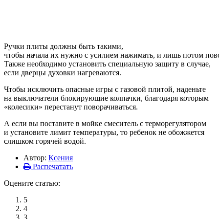
Ручки плиты должны быть такими,
чтобы
начала
их
нужно
с
усилием
нажимать
,
и
лишь
потом
пов
Также необходимо установить специальную защиту в случае,
если дверцы духовки нагреваются.
Чтобы исключить опасные игры с газовой плитой, наденьте
на выключатели блокирующие колпачки, благодаря которым
«колесики» перестанут поворачиваться.
А если вы поставите в мойке смеситель с терморегулятором
и установите лимит температуры, то ребенок не обожжется
слишком горячей водой.
Автор:
Ксения
Распечатать
Оцените статью:
5
4
3