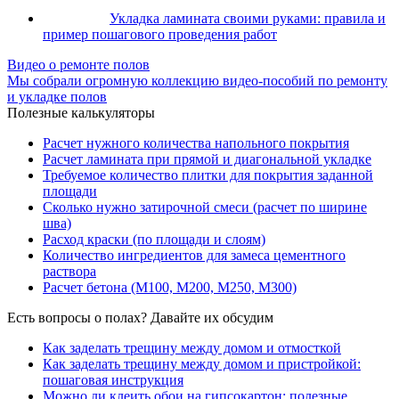
Укладка ламината своими руками: правила и
пример пошагового проведения работ
Видео о ремонте полов
Мы собрали огромную коллекцию видео-пособий по ремонту
и укладке полов
Полезные калькуляторы
Расчет нужного количества напольного покрытия
Расчет ламината при прямой и диагональной укладке
Требуемое количество плитки для покрытия заданной
площади
Сколько нужно затирочной смеси (расчет по ширине
шва)
Расход краски (по площади и слоям)
Количество ингредиентов для замеса цементного
раствора
Расчет бетона (М100, М200, М250, М300)
Есть вопросы о полах? Давайте их обсудим
Как заделать трещину между домом и отмосткой
Как заделать трещину между домом и пристройкой:
пошаговая инструкция
Можно ли клеить обои на гипсокартон: полезные