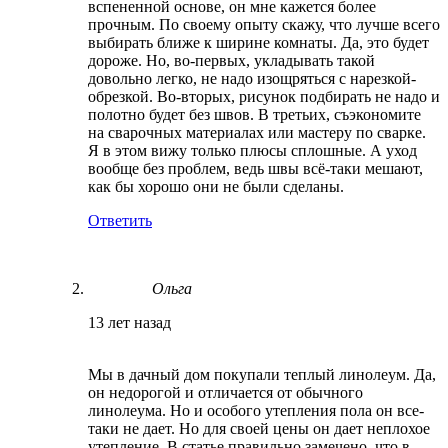
вспененной основе, он мне кажется более
прочным. По своему опыту скажу, что лучше всего
выбирать ближе к ширине комнаты. Да, это будет
дороже. Но, во-первых, укладывать такой
довольно легко, не надо изощряться с нарезкой-
обрезкой. Во-вторых, рисунок подбирать не надо и
полотно будет без швов. В третьих, съэкономите
на сварочных материалах или мастеру по сварке.
Я в этом вижу только плюсы сплошные. А уход
вообще без проблем, ведь швы всё-таки мешают,
как бы хорошо они не были сделаны.
Ответить
Ольга
13 лет назад
Мы в дачный дом покупали теплый линолеум. Да,
он недорогой и отличается от обычного
линолеума. Но и особого утепления пола он все-
таки не дает. Но для своей цены он дает неплохое
утепление. В статье правильно замечено, что в