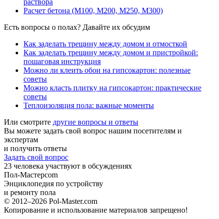
раствора
Расчет бетона (М100, М200, М250, М300)
Есть вопросы о полах? Давайте их обсудим
Как заделать трещину между домом и отмосткой
Как заделать трещину между домом и пристройкой:
пошаговая инструкция
Можно ли клеить обои на гипсокартон: полезные
советы
Можно класть плитку на гипсокартон: практические
советы
Теплоизоляция пола: важные моменты
Или смотрите
другие вопросы и ответы
Вы можете задать свой вопрос нашим посетителям и
экспертам
и получить ответы
Задать свой вопрос
23
человека участвуют в обсуждениях
Пол-Мастер
com
Энциклопедия по устройству
и ремонту пола
© 2012–2026 Pol-Master.com
Копирование и использование материалов запрещено!