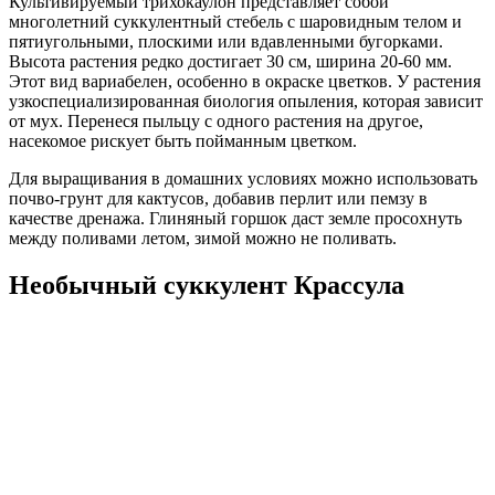
Культивируемый трихокаулон представляет собой
многолетний суккулентный стебель с шаровидным телом и
пятиугольными, плоскими или вдавленными бугорками.
Высота растения редко достигает 30 см, ширина 20-60 мм.
Этот вид вариабелен, особенно в окраске цветков. У растения
узкоспециализированная биология опыления, которая зависит
от мух. Перенеся пыльцу с одного растения на другое,
насекомое рискует быть пойманным цветком.
Для выращивания в домашних условиях можно использовать
почво-грунт для кактусов, добавив перлит или пемзу в
качестве дренажа. Глиняный горшок даст земле просохнуть
между поливами летом, зимой можно не поливать.
Необычный суккулент Крассула