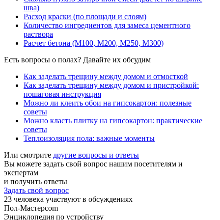
шва)
Расход краски (по площади и слоям)
Количество ингредиентов для замеса цементного
раствора
Расчет бетона (М100, М200, М250, М300)
Есть вопросы о полах? Давайте их обсудим
Как заделать трещину между домом и отмосткой
Как заделать трещину между домом и пристройкой:
пошаговая инструкция
Можно ли клеить обои на гипсокартон: полезные
советы
Можно класть плитку на гипсокартон: практические
советы
Теплоизоляция пола: важные моменты
Или смотрите
другие вопросы и ответы
Вы можете задать свой вопрос нашим посетителям и
экспертам
и получить ответы
Задать свой вопрос
23
человека участвуют в обсуждениях
Пол-Мастер
com
Энциклопедия по устройству