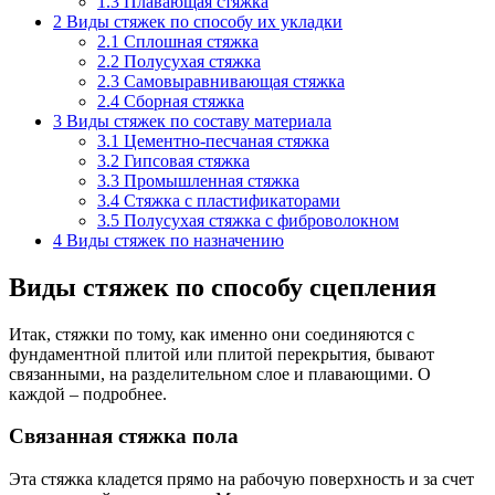
1.3
Плавающая стяжка
2
Виды стяжек по способу их укладки
2.1
Сплошная стяжка
2.2
Полусухая стяжка
2.3
Самовыравнивающая стяжка
2.4
Сборная стяжка
3
Виды стяжек по составу материала
3.1
Цементно-песчаная стяжка
3.2
Гипсовая стяжка
3.3
Промышленная стяжка
3.4
Стяжка с пластификаторами
3.5
Полусухая стяжка с фиброволокном
4
Виды стяжек по назначению
Виды стяжек по способу сцепления
Итак, стяжки по тому, как именно они соединяются с
фундаментной плитой или плитой перекрытия, бывают
связанными, на разделительном слое и плавающими. О
каждой – подробнее.
Связанная стяжка пола
Эта стяжка кладется прямо на рабочую поверхность и за счет