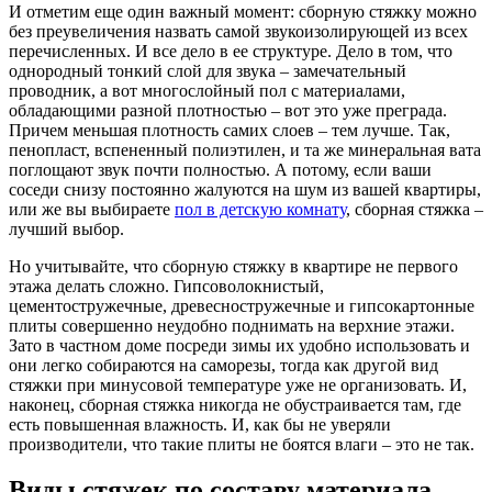
И отметим еще один важный момент: сборную стяжку можно
без преувеличения назвать самой звукоизолирующей из всех
перечисленных. И все дело в ее структуре. Дело в том, что
однородный тонкий слой для звука – замечательный
проводник, а вот многослойный пол с материалами,
обладающими разной плотностью – вот это уже преграда.
Причем меньшая плотность самих слоев – тем лучше. Так,
пенопласт, вспененный полиэтилен, и та же минеральная вата
поглощают звук почти полностью. А потому, если ваши
соседи снизу постоянно жалуются на шум из вашей квартиры,
или же вы выбираете
пол в детскую комнату
, сборная стяжка –
лучший выбор.
Но учитывайте, что сборную стяжку в квартире не первого
этажа делать сложно. Гипсоволокнистый,
цементостружечные, древесностружечные и гипсокартонные
плиты совершенно неудобно поднимать на верхние этажи.
Зато в частном доме посреди зимы их удобно использовать и
они легко собираются на саморезы, тогда как другой вид
стяжки при минусовой температуре уже не организовать. И,
наконец, сборная стяжка никогда не обустраивается там, где
есть повышенная влажность. И, как бы не уверяли
производители, что такие плиты не боятся влаги – это не так.
Виды стяжек по составу материала