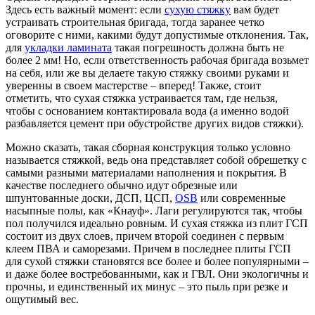
Здесь есть важный момент: если
сухую стяжку
вам будет
устраивать строительная бригада, тогда заранее четко
оговорите с ними, какими будут допустимые отклонения. Так,
для
укладки ламината
такая погрешность должна быть не
более 2 мм! Но, если ответственность рабочая бригада возьмет
на себя, или же вы делаете такую стяжку своими руками и
уверенны в своем мастерстве – вперед! Также, стоит
отметить, что сухая стяжка устраивается там, где нельзя,
чтобы с основанием контактировала вода (а именно водой
разбавляется цемент при обустройстве других видов стяжки).
Можно сказать, такая сборная конструкция только условно
называется стяжкой, ведь она представляет собой обрешетку с
самыми разными материалами наполнения и покрытия. В
качестве последнего обычно идут обрезные или
шпунтованные доски, ДСП, ЦСП,
OSB
или современные
насыпные полы, как «Кнауф». Лаги регулируются так, чтобы
пол получился идеально ровным. И сухая стяжка из плит ГСП
состоит из двух слоев, причем второй соединен с первым
клеем ПВА и саморезами. Причем в последнее плиты ГСП
для сухой стяжки становятся все более и более популярными –
и даже более востребованными, как и ГВЛ. Они экологичны и
прочны, и единственный их минус – это пыль при резке и
ощутимый вес.