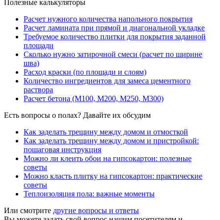
Полезные калькуляторы
Расчет нужного количества напольного покрытия
Расчет ламината при прямой и диагональной укладке
Требуемое количество плитки для покрытия заданной
площади
Сколько нужно затирочной смеси (расчет по ширине
шва)
Расход краски (по площади и слоям)
Количество ингредиентов для замеса цементного
раствора
Расчет бетона (М100, М200, М250, М300)
Есть вопросы о полах? Давайте их обсудим
Как заделать трещину между домом и отмосткой
Как заделать трещину между домом и пристройкой:
пошаговая инструкция
Можно ли клеить обои на гипсокартон: полезные
советы
Можно класть плитку на гипсокартон: практические
советы
Теплоизоляция пола: важные моменты
Или смотрите
другие вопросы и ответы
Вы можете задать свой вопрос нашим посетителям и