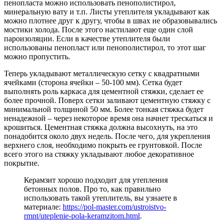
пенопласта можно использовать пенополистирол,
минеральную вату и т.п. Листы утеплителя укладывают как
можно плотнее друг к другу, чтобы в швах не образовывались
мостики холода. После этого настилают еще один слой
пароизоляции. Если в качестве утеплителя были
использованы пенопласт или пенополистирол, то этот шаг
можно пропустить.
Теперь укладывают металлическую сетку с квадратными
ячейками (сторона ячейки – 50-100 мм). Сетка будет
выполнять роль каркаса для цементной стяжки, сделает ее
более прочной. Поверх сетки заливают цементную стяжку с
минимальной толщиной 50 мм. Более тонкая стяжка будет
ненадежной – через некоторое время она начнет трескаться и
крошиться. Цементная стяжка должна высохнуть, на это
понадобится около двух недель. После чего, для укрепления
верхнего слоя, необходимо покрыть ее грунтовкой. После
всего этого на стяжку укладывают любое декоративное
покрытие.
Керамзит хорошо подходит для утепления
бетонных полов. Про то, как правильно
использовать такой утеплитель, вы узнаете в
материале:
https://pol-master.com/ustroistvo-
rmnt/uteplenie-pola-keramzitom.html
.