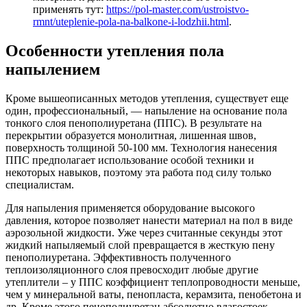
применять тут:
https://pol-master.com/ustroistvo-
rmnt/uteplenie-pola-na-balkone-i-lodzhii.html
.
Особенности утепления пола
напылением
Кроме вышеописанных методов утепления, существует еще
один, профессиональный, — напыление на основание пола
тонкого слоя пенополиуретана (ППС). В результате на
перекрытии образуется монолитная, лишенная швов,
поверхность толщиной 50-100 мм. Технология нанесения
ППС предполагает использование особой техники и
некоторых навыков, поэтому эта работа под силу только
специалистам.
Для напыления применяется оборудование высокого
давления, которое позволяет нанести материал на пол в виде
аэрозольной жидкости. Уже через считанные секунды этот
жидкий напыляемый слой превращается в жесткую пену
пенополиуретана. Эффективность полученного
теплоизоляционного слоя превосходит любые другие
утеплители – у ППС коэффициент теплопроводности меньше,
чем у минеральной ваты, пенопласта, керамзита, пенобетона и
др. Кроме этого пенополиуретан абсолютно влагостоек,