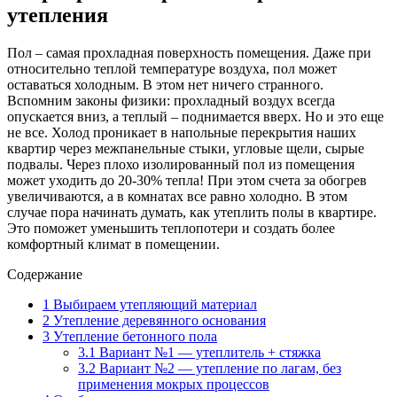
утепления
Пол – самая прохладная поверхность помещения. Даже при
относительно теплой температуре воздуха, пол может
оставаться холодным. В этом нет ничего странного.
Вспомним законы физики: прохладный воздух всегда
опускается вниз, а теплый – поднимается вверх. Но и это еще
не все. Холод проникает в напольные перекрытия наших
квартир через межпанельные стыки, угловые щели, сырые
подвалы. Через плохо изолированный пол из помещения
может уходить до 20-30% тепла! При этом счета за обогрев
увеличиваются, а в комнатах все равно холодно. В этом
случае пора начинать думать, как утеплить полы в квартире.
Это поможет уменьшить теплопотери и создать более
комфортный климат в помещении.
Содержание
1
Выбираем утепляющий материал
2
Утепление деревянного основания
3
Утепление бетонного пола
3.1
Вариант №1 — утеплитель + стяжка
3.2
Вариант №2 — утепление по лагам, без
применения мокрых процессов