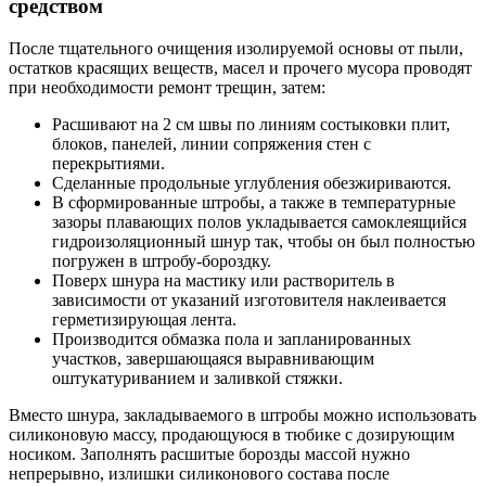
средством
После тщательного очищения изолируемой основы от пыли,
остатков красящих веществ, масел и прочего мусора проводят
при необходимости ремонт трещин, затем:
Расшивают на 2 см швы по линиям состыковки плит,
блоков, панелей, линии сопряжения стен с
перекрытиями.
Сделанные продольные углубления обезжириваются.
В сформированные штробы, а также в температурные
зазоры плавающих полов укладывается самоклеящийся
гидроизоляционный шнур так, чтобы он был полностью
погружен в штробу-бороздку.
Поверх шнура на мастику или растворитель в
зависимости от указаний изготовителя наклеивается
герметизирующая лента.
Производится обмазка пола и запланированных
участков, завершающаяся выравнивающим
оштукатуриванием и заливкой стяжки.
Вместо шнура, закладываемого в штробы можно использовать
силиконовую массу, продающуюся в тюбике с дозирующим
носиком. Заполнять расшитые борозды массой нужно
непрерывно, излишки силиконового состава после