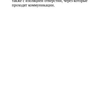
также с изоляцией отверстий, через которые
проходят коммуникации.