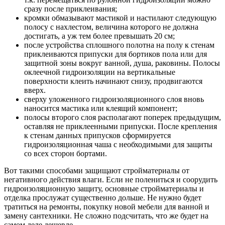
сразу после приклеивания;
кромки обмазывают мастикой и настилают следующую
полосу с нахлестом, величина которого не должна
достигать, а уж тем более превышать 20 см;
после устройства сплошного полотна на полу к стенам
приклеиваются припуски для бортиков пола или для
защитной зоны вокруг ванной, душа, раковины. Полосы
оклеечной гидроизоляции на вертикальные
поверхности клеить начинают снизу, продвигаются
вверх.
сверху уложенного гидроизоляционного слоя вновь
наносится мастика или клеящий компонент;
полосы второго слоя располагают поперек предыдущим,
оставляя не приклеенными припуски. После крепления
к стенам данных припусков сформируется
гидроизоляционная чаша с необходимыми для защиты
со всех сторон бортами.
Вот такими способами защищают стройматериалы от
негативного действия влаги. Если не полениться и соорудить
гидроизоляционную защиту, основные стройматериалы и
отделка прослужат существенно дольше. Не нужно будет
тратиться на ремонты, покупку новой мебели для ванной и
замену сантехники. Не сложно подсчитать, что же будет на
самом деле дешевле.