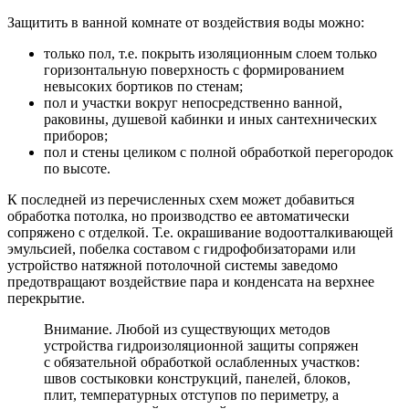
Защитить в ванной комнате от воздействия воды можно:
только пол, т.е. покрыть изоляционным слоем только
горизонтальную поверхность с формированием
невысоких бортиков по стенам;
пол и участки вокруг непосредственно ванной,
раковины, душевой кабинки и иных сантехнических
приборов;
пол и стены целиком с полной обработкой перегородок
по высоте.
К последней из перечисленных схем может добавиться
обработка потолка, но производство ее автоматически
сопряжено с отделкой. Т.е. окрашивание водоотталкивающей
эмульсией, побелка составом с гидрофобизаторами или
устройство натяжной потолочной системы заведомо
предотвращают воздействие пара и конденсата на верхнее
перекрытие.
Внимание. Любой из существующих методов
устройства гидроизоляционной защиты сопряжен
с обязательной обработкой ослабленных участков:
швов состыковки конструкций, панелей, блоков,
плит, температурных отступов по периметру, а