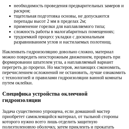
необходимость проведения предварительных замеров и
раскроя;
тщательная подготовка основы, не допускаются
перепады высот 2 мм в пределах 2м;
применение горелки для наплавляемого типа;
сложность работы в малогабаритных помещениях;
трудоемкий процесс укладки с доскональным
разравниванием углов и настилаемых полотнищ.
Наклеивать гидроизоляцию довольно сложно, материал
можно повредить неосторожным движением, прорвать при
формировании шпателем угла, а наплавляемый вариант
перегреть до прорехи. Но мастеров, желающих сэкономить,
перечислением осложнений не остановить, лучше ознакомить
с технологией и правилами гидроизоляции ванной комнаты
путем оклейки.
Специфика устройства оклеечной
гидроизоляции
Задача существенно упрощена, если домашний мастер
приобретет самоклеящийся материал, от тыльной стороны
которого нужно всего лишь отделить защитную
полиэтиленовую оболочку, затем приклеить и прокатать