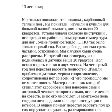
13 лет назад
Как только появилась эта новинка , карбоновый
теплый пол , мы почитали , изучили и купили для
большой ванной комнаты, комната около 20
квадратов. Устанавливали согласно инструкции ,
все прекрасно работало, комфортная температура
для ног , очень приятное тепло …. НО так было
только первый год. Во второй год пол стал греть
частями, островками. Мы с мужем были очень
расстроены. На третий год температура не
поднималась в датчике выше 20 градусов. Пол
остался греть только в двух местах. На четвертый
год пол перестал работать полностью. Думали
проблема в датчике, меряли сопротивление,
сопротивления нет со всем :-(( Что произошло мы
не может понять. Мастер-плиточник который
ставил этот карбоновый пол наверное самый
дотошный человек которого я знаю, все все делает
на совесть, знаю его много лет. За монтажом пола
следили лично, делали по видео инструкции с
ютьюба. В общем почему перестал работать пол до
сих пор узнать не удалась, разочарованию нет