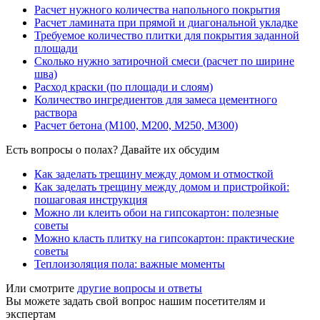
Расчет нужного количества напольного покрытия
Расчет ламината при прямой и диагональной укладке
Требуемое количество плитки для покрытия заданной
площади
Сколько нужно затирочной смеси (расчет по ширине
шва)
Расход краски (по площади и слоям)
Количество ингредиентов для замеса цементного
раствора
Расчет бетона (М100, М200, М250, М300)
Есть вопросы о полах? Давайте их обсудим
Как заделать трещину между домом и отмосткой
Как заделать трещину между домом и пристройкой:
пошаговая инструкция
Можно ли клеить обои на гипсокартон: полезные
советы
Можно класть плитку на гипсокартон: практические
советы
Теплоизоляция пола: важные моменты
Или смотрите
другие вопросы и ответы
Вы можете задать свой вопрос нашим посетителям и
экспертам