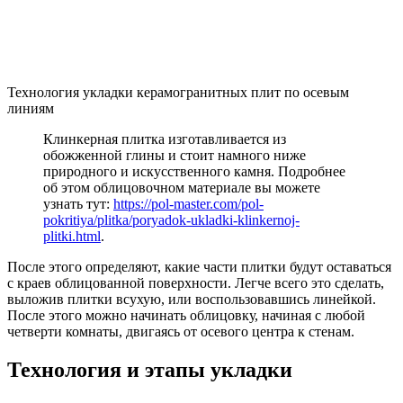
Технология укладки керамогранитных плит по осевым
линиям
Клинкерная плитка изготавливается из
обожженной глины и стоит намного ниже
природного и искусственного камня. Подробнее
об этом облицовочном материале вы можете
узнать тут:
https://pol-master.com/pol-
pokritiya/plitka/poryadok-ukladki-klinkernoj-
plitki.html
.
После этого определяют, какие части плитки будут оставаться
с краев облицованной поверхности. Легче всего это сделать,
выложив плитки всухую, или воспользовавшись линейкой.
После этого можно начинать облицовку, начиная с любой
четверти комнаты, двигаясь от осевого центра к стенам.
Технология и этапы укладки