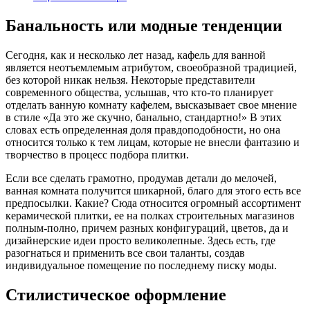
Банальность или модные тенденции
Сегодня, как и несколько лет назад, кафель для ванной
является неотъемлемым атрибутом, своеобразной традицией,
без которой никак нельзя. Некоторые представители
современного общества, услышав, что кто-то планирует
отделать ванную комнату кафелем, высказывает свое мнение
в стиле «Да это же скучно, банально, стандартно!» В этих
словах есть определенная доля правдоподобности, но она
относится только к тем лицам, которые не внесли фантазию и
творчество в процесс подбора плитки.
Если все сделать грамотно, продумав детали до мелочей,
ванная комната получится шикарной, благо для этого есть все
предпосылки. Какие? Сюда относится огромный ассортимент
керамической плитки, ее на полках строительных магазинов
полным-полно, причем разных конфигураций, цветов, да и
дизайнерские идеи просто великолепные. Здесь есть, где
разогнаться и применить все свои таланты, создав
индивидуальное помещение по последнему писку моды.
Стилистическое оформление