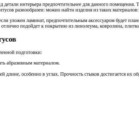
ид детали интерьера предпочтительнее для данного помещения. Т
тусов разнообразен: можно найти изделия из таких материалов
сли уложен ламинат, предпочтительным аксессуаром будет планк
т отлично подойдет к покрытию из линолеума, ковролина, плитк
тусов
еленной подготовки:
ать абразивным материалом.
 длине, особенно в углах. Прочность стыков достигается их обр