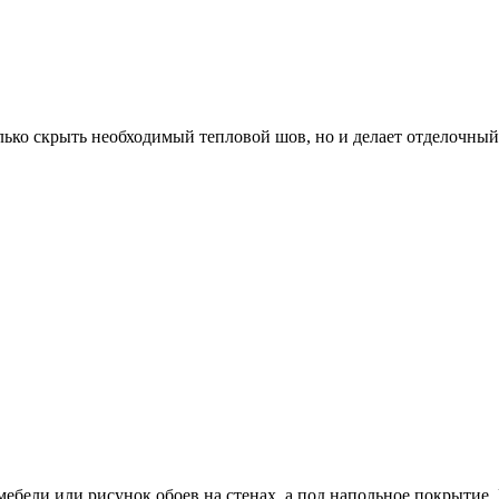
лько скрыть необходимый тепловой шов, но и делает отделочный
ебели или рисунок обоев на стенах, а под напольное покрытие. 