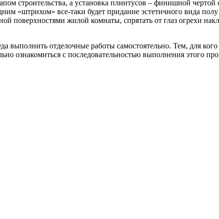
ом строительства, а установка плинтусов – финишной чертой о
ледним «штрихом» все-таки будет придание эстетичного вида по
й поверхностями жилой комнаты, спрятать от глаз огрехи накле
да выполнить отделочные работы самостоятельно. Тем, для кого
ьно ознакомиться с последовательностью выполнения этого про