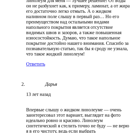
линолеум для меня — лучшее решение! От воды
он не разбухнет как, к примеру, ламинат, а от жира
его достаточно легко отмыть. А о жидком
наливном поле слышу в первый раз… Но его
преимуществом над остальными видами
напольного покрытия является отсутствие
видимых швов и зазоров, а также повышенная
износостойкость. Думаю, что такое напольное
покрытие достойно нашего внимания. Спасибо за
познавательную статью, так бы я сроду не узнала,
что такое жидкий линолеум!
Ответить
Дарья
13 лет назад
Впервые слышу о жидком линолеуме — очень
заинтересовал этот вариант, выглядит на фото
идеально ровно и красиво. Линолеум
синтетический я стелить точно не буду — не верю
я в его чистоту, ведь если выбрать