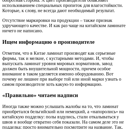
оборотная сторона. А цвет производители объясняют
использованием специальных пропиток для влагостойкости.
Которые, к слову, не всегда дают необходимый результат.
Отсутствие маркировки на продукции – также признак
удручающего качестве. И как раз чаще на китайском ламинате
ничего не написано.
Ищем информацию о производителе
Отметим, что в Китае ламинат производят как серьезные
фирмы, так и мелкие, с кустарными методами. И, чтобы
выпускать ламинат уровня мировых нормативов, завод
должен быть внушительной мощности, причем особое
внимание в таком уделяется именно оборудованию. Вот
почему не лишнее при выборе той или иной марки узнать о
самом производителе хоть какую-то информацию.
«Правильно» читаем надписи
Иногда также можно услышать жалобы на то, что ламинат
приобретался бельгийский или немецкий, а «напоролись» на
китайскую подделку: полы вздулись, стали откалываться у
швов и вообще отвратно себя показали. На самом деле это не
подделка: просто внимательно посмотрите на название. Так,