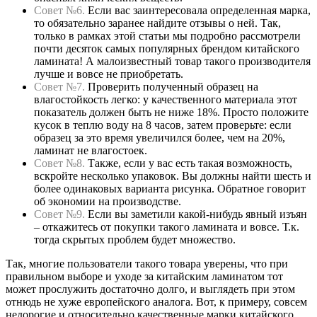
Совет №6.
Если вас заинтересовала определенная марка,
то обязательно заранее найдите отзывы о ней. Так,
только в рамках этой статьи мы подробно рассмотрели
почти десяток самых популярных брендом китайского
ламината! А малоизвестный товар такого производителя
лучше и вовсе не приобретать.
Совет №7.
Проверить полученный образец на
влагостойкость легко: у качественного материала этот
показатель должен быть не ниже 18%. Просто положите
кусок в теплю воду на 8 часов, затем проверьте: если
образец за это время увеличился более, чем на 20%,
ламинат не влагостоек.
Совет №8.
Также, если у вас есть такая возможность,
вскройте несколько упаковок. Вы должны найти шесть и
более одинаковых варианта рисунка. Обратное говорит
об экономии на производстве.
Совет №9.
Если вы заметили какой-нибудь явный изъян
– откажитесь от покупки такого ламината и вовсе. Т.к.
тогда скрытых проблем будет множество.
Так, многие пользователи такого товара уверены, что при
правильном выборе и уходе за китайским ламинатом тот
может прослужить достаточно долго, и выглядеть при этом
отнюдь не хуже европейского аналога. Вот, к примеру, совсем
недорогие и относительно качественные марки китайского