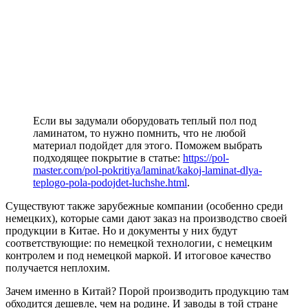
Если вы задумали оборудовать теплый пол под
ламинатом, то нужно помнить, что не любой
материал подойдет для этого. Поможем выбрать
подходящее покрытие в статье:
https://pol-
master.com/pol-pokritiya/laminat/kakoj-laminat-dlya-
teplogo-pola-podojdet-luchshe.html
.
Существуют также зарубежные компании (особенно среди
немецких), которые сами дают заказ на производство своей
продукции в Китае. Но и документы у них будут
соответствующие: по немецкой технологии, с немецким
контролем и под немецкой маркой. И итоговое качество
получается неплохим.
Зачем именно в Китай? Порой производить продукцию там
обходится дешевле, чем на родине. И заводы в той стране