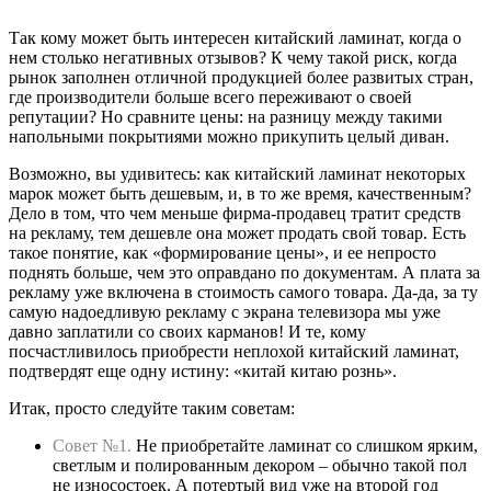
Так кому может быть интересен китайский ламинат, когда о
нем столько негативных отзывов? К чему такой риск, когда
рынок заполнен отличной продукцией более развитых стран,
где производители больше всего переживают о своей
репутации? Но сравните цены: на разницу между такими
напольными покрытиями можно прикупить целый диван.
Возможно, вы удивитесь: как китайский ламинат некоторых
марок может быть дешевым, и, в то же время, качественным?
Дело в том, что чем меньше фирма-продавец тратит средств
на рекламу, тем дешевле она может продать свой товар. Есть
такое понятие, как «формирование цены», и ее непросто
поднять больше, чем это оправдано по документам. А плата за
рекламу уже включена в стоимость самого товара. Да-да, за ту
самую надоедливую рекламу с экрана телевизора мы уже
давно заплатили со своих карманов! И те, кому
посчастливилось приобрести неплохой китайский ламинат,
подтвердят еще одну истину: «китай китаю рознь».
Итак, просто следуйте таким советам:
Совет №1.
Не приобретайте ламинат со слишком ярким,
светлым и полированным декором – обычно такой пол
не износостоек. А потертый вид уже на второй год