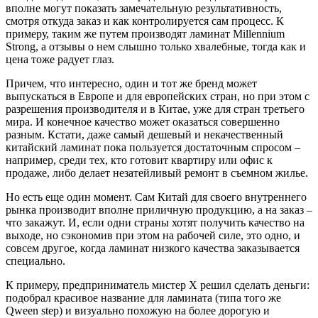
вполне могут показать замечательную результативность,
смотря откуда заказ и как контролируется сам процесс. К
примеру, таким же путем производят ламинат Millennium
Strong, а отзывы о нем слышно только хвалебные, тогда как и
цена тоже радует глаз.
Причем, что интересно, один и тот же бренд может
выпускаться в Европе и для европейских стран, но при этом с
разрешения производителя и в Китае, уже для стран третьего
мира. И конечное качество может оказаться совершенно
разным. Кстати, даже самый дешевый и некачественный
китайский ламинат пока пользуется достаточным спросом –
например, среди тех, кто готовит квартиру или офис к
продаже, либо делает незатейливый ремонт в съемном жилье.
Но есть еще один момент. Сам Китай для своего внутреннего
рынка производит вполне приличную продукцию, а на заказ –
что закажут. И, если одни страны хотят получить качество на
выходе, но сэкономив при этом на рабочей силе, это одно, и
совсем другое, когда ламинат низкого качества заказывается
специально.
К примеру, предприниматель мистер Х решил сделать деньги:
подобрал красивое название для ламината (типа того же
Qween step) и визуально похожую на более дорогую и