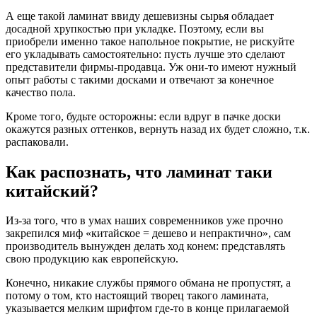
А еще такой ламинат ввиду дешевизны сырья обладает
досадной хрупкостью при укладке. Поэтому, если вы
приобрели именно такое напольное покрытие, не рискуйте
его укладывать самостоятельно: пусть лучше это сделают
представители фирмы-продавца. Уж они-то имеют нужный
опыт работы с такими досками и отвечают за конечное
качество пола.
Кроме того, будьте осторожны: если вдруг в пачке доски
окажутся разных оттенков, вернуть назад их будет сложно, т.к.
распаковали.
Как распознать, что ламинат таки
китайский?
Из-за того, что в умах наших современников уже прочно
закрепился миф «китайское = дешево и непрактично», сам
производитель вынужден делать ход конем: представлять
свою продукцию как европейскую.
Конечно, никакие службы прямого обмана не пропустят, а
потому о том, кто настоящий творец такого ламината,
указывается мелким шрифтом где-то в конце прилагаемой