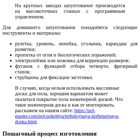
На крупных заводах шпунтование производится
на высокоточных станках с программным
управлением.
Для домашнего шпунтования понадобятся следующие
инструменты и материалы:
рулетка, уровень, линейка, угольник, карандаш для
разметки;
пропитка от огня и биологических поражений;
электролобзик или ножовка для коррекции размеров;
фуганок с функцией отбора четверти, фрезерный
станок;
струбцины для фиксации заготовки.
В случаях, когда нельзя использовать массивные
доски для пола, хорошим вариантом может
оказаться покрытие пола инженерной доской. Что
такое инженерная доска и как ее монтировать,
расскажем на нашем сайте:
https://pol-
master.com/pol-pokritiya/trehsloynaya-inzhenernaya-
doska.html
.
Пошаговый процесс изготовления