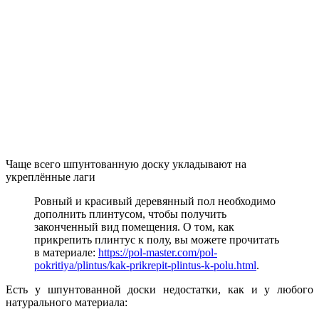
Чаще всего шпунтованную доску укладывают на
укреплённые лаги
Ровный и красивый деревянный пол необходимо
дополнить плинтусом, чтобы получить
законченный вид помещения. О том, как
прикрепить плинтус к полу, вы можете прочитать
в материале:
https://pol-master.com/pol-
pokritiya/plintus/kak-prikrepit-plintus-k-polu.html
.
Есть у шпунтованной доски недостатки, как и у любого
натурального материала: