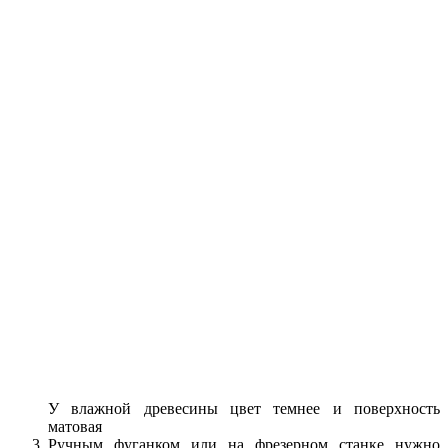
У влажной древесины цвет темнее и поверхность
матовая
Ручным фуганком или на фрезерном станке нужно