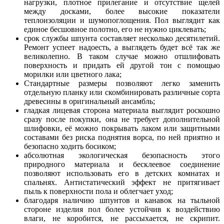
нагрузки, плотное прилегание и отсутствие щелей
между досками, более высокие показатели
теплоизоляции и шумопоглощения. Пол выглядит как
единое бесшовное полотно, его не нужно циклевать;
срок службы шпунта составляет несколько десятилетий.
Ремонт успеет надоесть, а выглядеть будет всё так же
великолепно. В таком случае можно отшлифовать
поверхность и придать ей другой тон с помощью
морилки или цветного лака;
Стандартные размеры позволяют легко заменить
отдельную планку или скомбинировать различные сорта
древесины в оригинальный ансамбль;
гладкая лицевая сторона материала выглядит роскошно
сразу после покупки, она не требует дополнительной
шлифовки, её можно покрывать лаком или защитными
составами без риска поднятия ворса, по ней приятно и
безопасно ходить босиком;
абсолютная экологическая безопасность этого
природного материала и бесклеевое соединение
позволяют использовать его в детских комнатах и
спальнях. Антистатический эффект не притягивает
пыль к поверхности пола и облегчает уход;
благодаря наличию шпунтов и канавок на тыльной
стороне изделия пол более устойчив к воздействию
влаги, не коробится, не рассыхается, не скрипит.