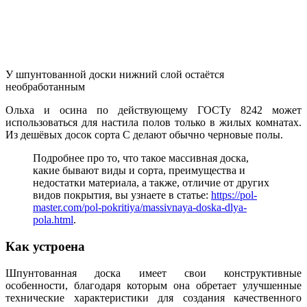
У шпунтованной доски нижний слой остаётся
необработанным
Ольха и осина по действующему ГОСТу 8242 может
использоваться для настила полов только в жилых комнатах.
Из дешёвых досок сорта С делают обычно черновые полы.
Подробнее про то, что такое массивная доска,
какие бывают виды и сорта, преимущества и
недостатки материала, а также, отличие от других
видов покрытия, вы узнаете в статье:
https://pol-
master.com/pol-pokritiya/massivnaya-doska-dlya-
pola.html
.
Как устроена
Шпунтованная доска имеет свои конструктивные
особенности, благодаря которым она обретает улучшенные
технические характеристики для создания качественного