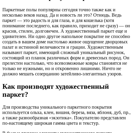
Паркетные полы популярны сегодня точно также как и
несколько веков назад. Да и новость ли это? Отнюдь. Ведь
паркет — это радость и для глаза, и для кошелька (хотя
понимание последнего, как правило, приходит не сразу) — он
красив, стилен, долговечен. А художественный паркет еще и
удивителен. Ни одно другое напольное покрытие не способно
создать в вашем доме настолько живое ощущение дворцовых
палат и истинной величавости и грации. Художественным
называют паркет, имеющий сложный уникальный рисунок,
состоящий из планок различных форм и древесных пород. Он
прелестен настолько, что всевозможные ковры становятся не
только не нужными, но и откровенно лишними. Ничто не
должно мешать созерцанию затейливо-элегантных узоров.
Как производят художественный
паркет?
Для производства уникального паркетного покрытия
используется ольха, клен, вишня, береза, вяза, яблоня, дуб, пр.,
а также разнообразная «экзотика». Покупателю представлен
по-настоящему широкая гамма цвета и текстур.