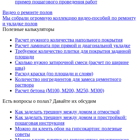
пример пошагового проведения работ
Видео о ремонте полов
Мы собрали огромную коллекцию видео-пособий по ремонту
и укладке полов
Полезные калькуляторы
Расчет нужного количества напольного покрытия
Расчет ламината при прямой и диагональной укладке
Требуемое количество плитки для покрытия заданной
площади
Сколько нужно затирочной смеси (расчет по ширине
шва)
Расход краски (по площади и слоям)
Количество ингредиентов для замеса цементного
раствора
Расчет бетона (М100, М200, М250, М300)
Есть вопросы о полах? Давайте их обсудим
Как заделать трещину между домом и отмосткой
Как заделать трещину между домом и пристройкой:
пошаговая инструкция
Можно ли клеить обои на гипсокартон: полезные
советы
Можно класть плитку на гипсокартон: практические