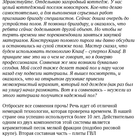
Здравствуйте. Отделываю загородный коттедж. У нас
целый коттеджный поселок новостроек. Кое-что делаю
самостоятельно, а для выполнения серьезных работ
приглашаю бригаду специалистов. Сейчас дошла очередь до
устройства полов. Я позвонил бригадиру, и оказалось, что
ребята сейчас доделывают другой объект. Но чтобы не
терять времени мне порекомендовали заняться закупкой
материалов. Конструкцию полового пирога мы давно обсудили
и остановились на сухой стяжке пола. Мастер сказал, что
будем использовать технологию Knauf – суперпол Knauf. В
принципе мне это ни о чем не говорит, но я доверяю
профессионалам. Сомнения же мои возникли буквально
сегодня. Мой сосед также делает такой пол и пару часов
назад ему подвезли материалы. Я вышел посмотреть, и
оказалось, что на открытом грузовике привезли
мелкозернистый керамзит, который под дождем (как раз был
на улице) начал размокать. Вот я и сомневаюсь – неужели из
этого материала получится надежный пол?
Отбросьте все сомнения прочь! Речь идет об отличной
немецкой технологии, которая проверена временем. В нашей
стране она успешно используется более 10 лет. Действительно
одним из двух компонентов этой системы является
керамзитовый песок мелкой фракции (подобно рисовой
крупе). Вторая составная часть – плиты ГВЛ