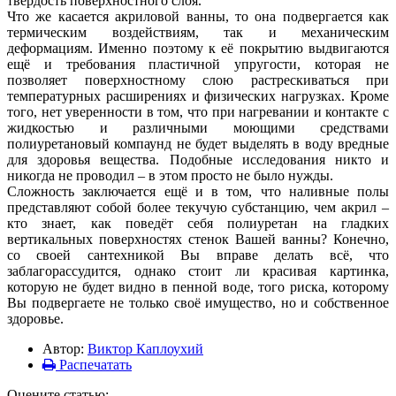
твёрдость поверхностного слоя.
Что же касается акриловой ванны, то она подвергается как
термическим воздействиям, так и механическим
деформациям. Именно поэтому к её покрытию выдвигаются
ещё и требования пластичной упругости, которая не
позволяет поверхностному слою растрескиваться при
температурных расширениях и физических нагрузках. Кроме
того, нет уверенности в том, что при нагревании и контакте с
жидкостью и различными моющими средствами
полиуретановый компаунд не будет выделять в воду вредные
для здоровья вещества. Подобные исследования никто и
никогда не проводил – в этом просто не было нужды.
Сложность заключается ещё и в том, что наливные полы
представляют собой более текучую субстанцию, чем акрил –
кто знает, как поведёт себя полиуретан на гладких
вертикальных поверхностях стенок Вашей ванны? Конечно,
со своей сантехникой Вы вправе делать всё, что
заблагорассудится, однако стоит ли красивая картинка,
которую не будет видно в пенной воде, того риска, которому
Вы подвергаете не только своё имущество, но и собственное
здоровье.
Автор:
Виктор Каплоухий
Распечатать
Оцените статью: