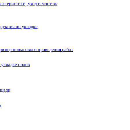
актеристики, уход и монтаж
трукция по укладке
пример пошагового проведения работ
 укладке полов
ощади
а