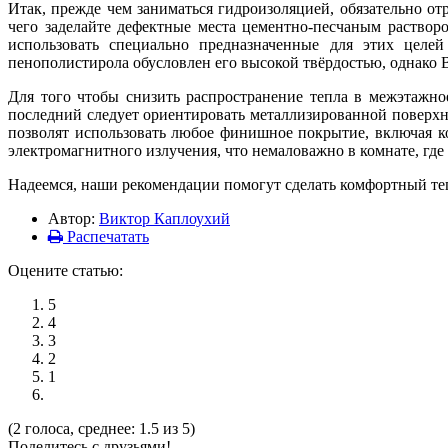
Итак, прежде чем заниматься гидроизоляцией, обязательно отр
чего заделайте дефектные места цементно-песчаным раствор
использовать специально предназначенные для этих целе
пенополистирола обусловлен его высокой твёрдостью, однако В
Для того чтобы снизить распространение тепла в межэтажн
последний следует ориентировать металлизированной поверхн
позволят использовать любое финишное покрытие, включая к
электромагнитного излучения, что немаловажно в комнате, где
Надеемся, наши рекомендации помогут сделать комфортный теп
Автор:
Виктор Каплоухий
Распечатать
Оцените статью:
5
4
3
2
1
(2 голоса, среднее: 1.5 из 5)
Поделитесь с друзьями!