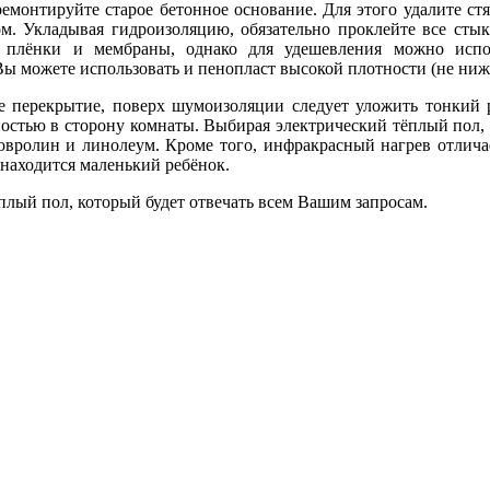
емонтируйте старое бетонное основание. Для этого удалите стяж
ом. Укладывая гидроизоляцию, обязательно проклейте все сты
й плёнки и мембраны, однако для удешевления можно испо
ы можете использовать и пенопласт высокой плотности (не ниже 
ое перекрытие, поверх шумоизоляции следует уложить тонкий
остью в сторону комнаты. Выбирая электрический тёплый пол, 
овролин и линолеум. Кроме того, инфракрасный нагрев отлича
 находится маленький ребёнок.
лый пол, который будет отвечать всем Вашим запросам.