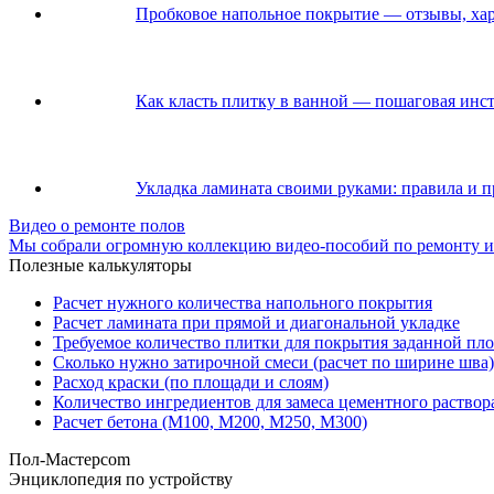
Пробковое напольное покрытие — отзывы, хар
Как класть плитку в ванной — пошаговая инс
Укладка ламината своими руками: правила и 
Видео о ремонте полов
Мы собрали огромную коллекцию видео-пособий по ремонту и
Полезные калькуляторы
Расчет нужного количества напольного покрытия
Расчет ламината при прямой и диагональной укладке
Требуемое количество плитки для покрытия заданной пл
Сколько нужно затирочной смеси (расчет по ширине шва)
Расход краски (по площади и слоям)
Количество ингредиентов для замеса цементного раствор
Расчет бетона (М100, М200, М250, М300)
Пол-Мастер
com
Энциклопедия по устройству