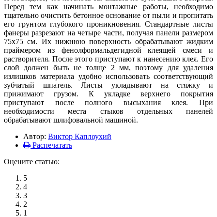
Перед тем как начинать монтажные работы, необходимо
тщательно очистить бетонное основание от пыли и пропитать
его грунтом глубокого проникновения. Стандартные листы
фанеры разрезают на четыре части, получая панели размером
75х75 см. Их нижнюю поверхность обрабатывают жидким
праймером из фенолформальдегидной клеящей смеси и
растворителя. После этого приступают к нанесению клея. Его
слой должен быть не толще 2 мм, поэтому для удаления
излишков материала удобно использовать соответствующий
зубчатый шпатель. Листы укладывают на стяжку и
прижимают грузом. К укладке верхнего покрытия
приступают после полного высыхания клея. При
необходимости места стыков отдельных панелей
обрабатывают шлифовальной машиной.
Автор:
Виктор Каплоухий
Распечатать
Оцените статью:
5
4
3
2
1