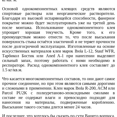
Основой однокомпонентных клеящих средств являются
спиртовые растворы или неорганические растворители.
Благодаря их высокой испаряющейся способности, фанерное
покрытие можно будет эксплуатировать уже на третий день
после монтажа. Использование однокомпонентного клея
упрощает хорошая текучесть. Кроме того, к его
преимуществам можно отнести то, что после высыхания
поверхность стыка остаётся эластичной и не теряет прочности
после долгосрочной эксплуатации. Изготовленные на основе
искусственных материалов клеи марок Ibola L-12, Stauf WFR,
Тарбикол Бостик или Aned A-1 при нанесении выделяют
сильный запах, поэтому работать с ними необходимо в
респираторе. Расход однокомпонентного клея составляет до
1.5 кг/кв.м.
Что касается многокомпонентных составов, то они дают самое
прочное соединение, но при этом являются самыми дорогими
и сложными в применении. Клеи марок Ibola R-200, ACM или
Parcol PU2K с полиуретаново-эпоксидными смолами в
составе не содержат влаги и превосходно подходят для
нанесения на материалы, подверженные короблению.
Высыхание такого состава длится менее 24 часов.
И последнее, что хотелось бы сказать по сути Вашего вопроса.