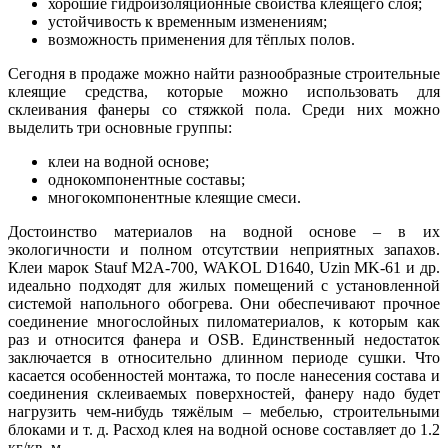
хорошие гидроизоляционные свойства клеящего слоя;
устойчивость к временным изменениям;
возможность применения для тёплых полов.
Сегодня в продаже можно найти разнообразные строительные
клеящие средства, которые можно использовать для
склеивания фанеры со стяжкой пола. Среди них можно
выделить три основные группы:
клеи на водной основе;
однокомпонентные составы;
многокомпонентные клеящие смеси.
Достоинство материалов на водной основе – в их
экологичности и полном отсутствии неприятных запахов.
Клеи марок Stauf M2A-700, WAKOL D1640, Uzin MK-61 и др.
идеально подходят для жилых помещений с установленной
системой напольного обогрева. Они обеспечивают прочное
соединение многослойных пиломатериалов, к которым как
раз и относится фанера и OSB. Единственный недостаток
заключается в относительно длинном периоде сушки. Что
касается особенностей монтажа, то после нанесения состава и
соединения склеиваемых поверхностей, фанеру надо будет
нагрузить чем-нибудь тяжёлым – мебелью, строительными
блоками и т. д. Расход клея на водной основе составляет до 1.2
кг/кв. м.